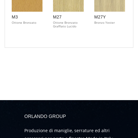
M3
M27
M27Y
Ottone Bronzato
Ottone Bronzato
Bronzo Yester
Graffiato Lucido
ORLANDO GROUP
Produzione di maniglie, serrature ed altri