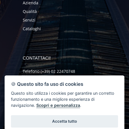
Azienda
Qualità
Servizi
Cataloghi
CONTATTACI!
Telefono (+39) 02 22470748
Fax (+39) 02 2621046
🍪
Questo sito fa uso di cookies
mail@orlando-sas.it
Questo sito utilizza i cookies per garantire un corretto
funzionamento e una migliore esperienza di
RICHIEDI INFO
navigazione.
Scopri e personalizza
.
Accetta tutto