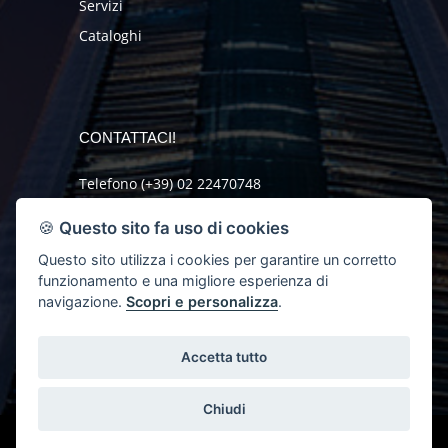
Servizi
Cataloghi
CONTATTACI!
Telefono (+39) 02 22470748
Fax (+39) 02 2621046
🍪
Questo sito fa uso di cookies
mail@orlando-sas.it
Questo sito utilizza i cookies per garantire un corretto
funzionamento e una migliore esperienza di
RICHIEDI INFO
navigazione.
Scopri e personalizza
.
Accetta tutto
Chiudi
Orlando Group s.a.s. di Pietro Giani & C.
via I. Nievo 28, 20099 Sesto S.