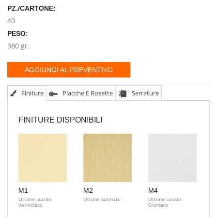
PZ./CARTONE:
40
PESO:
380 gr.
AGGIUNGI AL PREVENTIVO
Finiture
Placche E Rosette
Serrature
FINITURE DISPONIBILI
M1
M2
M4
Ottone Lucido
Ottone Satinato
Ottone Lucido
Verniciato
Cromato