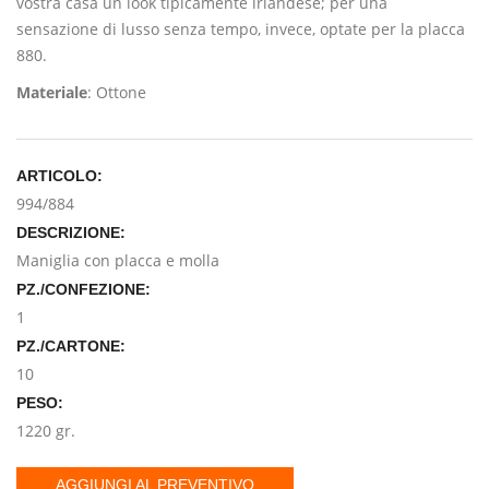
vostra casa un look tipicamente irlandese; per una
sensazione di lusso senza tempo, invece, optate per la placca
880.
Materiale
: Ottone
ARTICOLO:
994/884
DESCRIZIONE:
Maniglia con placca e molla
PZ./CONFEZIONE:
1
PZ./CARTONE:
10
PESO:
1220 gr.
AGGIUNGI AL PREVENTIVO