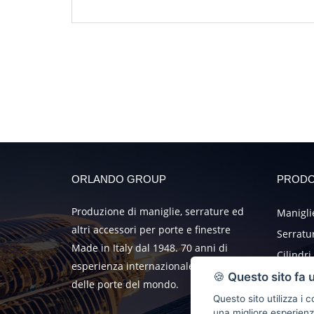
ORLANDO GROUP
PRODO
Produzione di maniglie, serrature ed
Manigli
altri accessori per porte e finestre
Serratu
Made in Italy dal 1948. 70 anni di
Cilindri
esperienza internazionale al servizio
Accesso
🍪
Questo sito fa 
delle porte del mondo.
Rubinet
Questo sito utilizza i
una migliore esperien