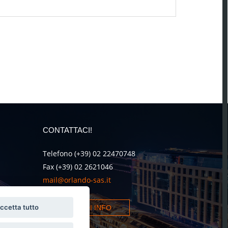
CONTATTACI!
Telefono (+39) 02 22470748
Fax (+39) 02 2621046
mail@orlando-sas.it
ccetta tutto
RICHIEDI INFO