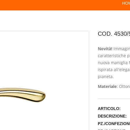
HO
COD. 4530/
Novità!
Immagina
caratteristiche 
nuova maniglia M
ispirata all'eleg
pianeta.
Materiale
: Otto
ARTICOLO:
DESCRIZIONE:
PZ./CONFEZION