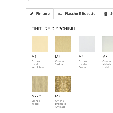
Finiture
Placche E Rosette
S
FINITURE DISPONIBILI
M1
M2
M4
M7
Ottone
Ottone
Ottone
Ottone
Lucido
Satinato
Lucido
Nichelat
Verniciato
Cromato
Lucido
M27Y
M75
Bronzo
Ottone
Yester
Bronzato
Anticato