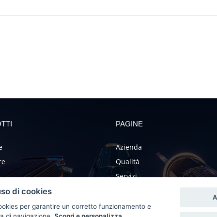
TTI
PAGINE
e
Azienda
re
Qualità
Servizi
ri
Cataloghi
uso di cookies
A
teria
 cookies per garantire un corretto funzionamento e
za di navigazione.
Scopri e personalizza
.