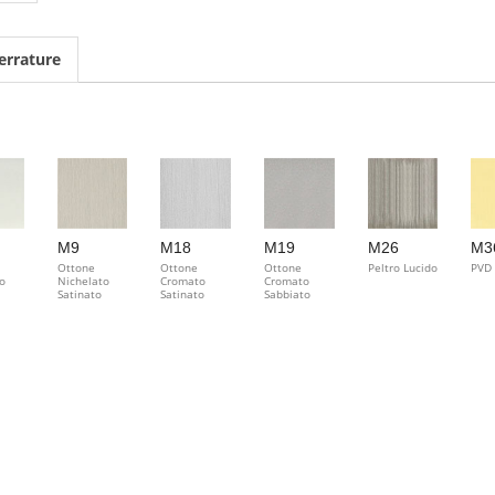
errature
M9
M18
M19
M26
M3
Ottone
Ottone
Ottone
Peltro Lucido
PVD
o
Nichelato
Cromato
Cromato
Satinato
Satinato
Sabbiato