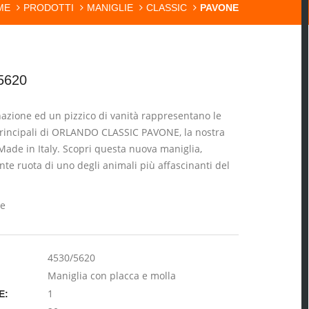
ME
PRODOTTI
MANIGLIE
CLASSIC
PAVONE
5620
zione ed un pizzico di vanità rappresentano le
principali di ORLANDO CLASSIC PAVONE, la nostra
ade in Italy. Scopri questa nuova maniglia,
ante ruota di uno degli animali più affascinanti del
ne
4530/5620
Maniglia con placca e molla
1
E: