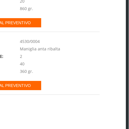
20
860 gr.
AL PREVENTIVO
4530/0004
Maniglia anta ribalta
2
E:
40
360 gr.
AL PREVENTIVO