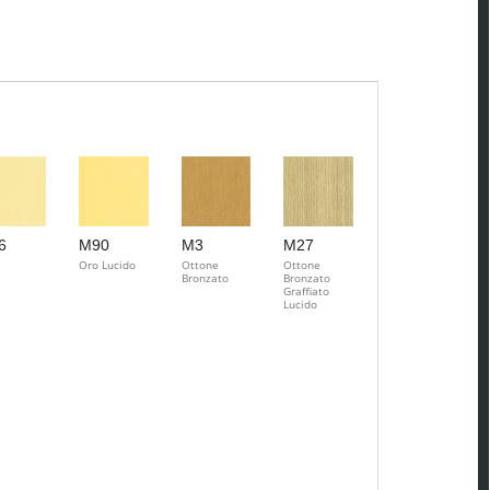
6
M90
M3
M27
Oro Lucido
Ottone
Ottone
Bronzato
Bronzato
Graffiato
Lucido