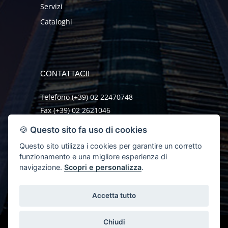
Servizi
Cataloghi
CONTATTACI!
Telefono (+39) 02 22470748
Fax (+39) 02 2621046
mail@orlando-sas.it
🍪
Questo sito fa uso di cookies
Questo sito utilizza i cookies per garantire un corretto
RICHIEDI INFO
funzionamento e una migliore esperienza di
navigazione.
Scopri e personalizza
.
Accetta tutto
Chiudi
Orlando Group s.a.s. di Pietro Giani & C.
via I. Nievo 28, 20099 Sesto S.