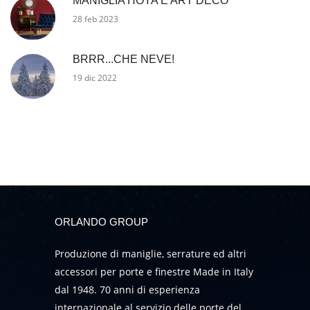
MANIGLIA HOYA E ART DECO
28 feb 2023
BRRR...CHE NEVE!
19 dic 2022
ORLANDO GROUP
Produzione di maniglie, serrature ed altri
accessori per porte e finestre Made in Italy
dal 1948. 70 anni di esperienza
internazionale al servizio delle porte del