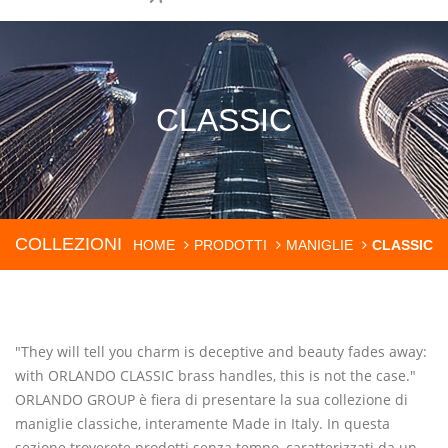
CLASSIC
COLLEZIONI
HOME
PRODOTTI
MANIGLIE
CLASSIC
"They will tell you charm is deceptive and beauty fades away:
with ORLANDO CLASSIC brass handles, this is not the case."
ORLANDO GROUP è fiera di presentare la sua collezione di
maniglie classiche, interamente Made in Italy. In questa
sezione troverete prodotti senza tempo, caratterizzati da un