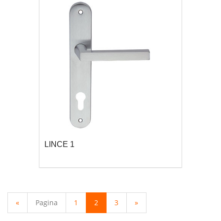
LINCE 1
«
Pagina
1
2
3
»